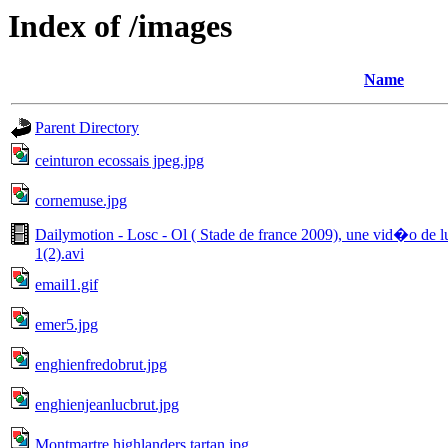
Index of /images
Name
Parent Directory
ceinturon ecossais jpeg.jpg
cornemuse.jpg
Dailymotion - Losc - Ol ( Stade de france 2009), une vid�o de luc
1(2).avi
email1.gif
emer5.jpg
enghienfredobrut.jpg
enghienjeanlucbrut.jpg
Montmartre highlanders tartan.jpg