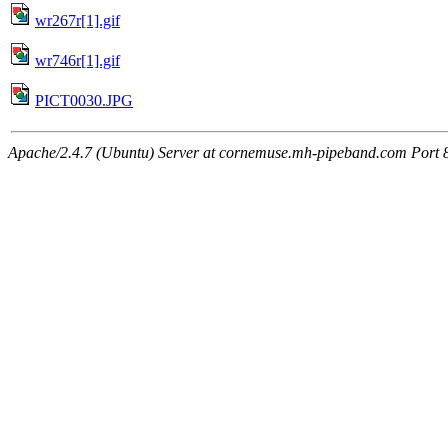
wr267r[1].gif
wr746r[1].gif
PICT0030.JPG
Apache/2.4.7 (Ubuntu) Server at cornemuse.mh-pipeband.com Port 