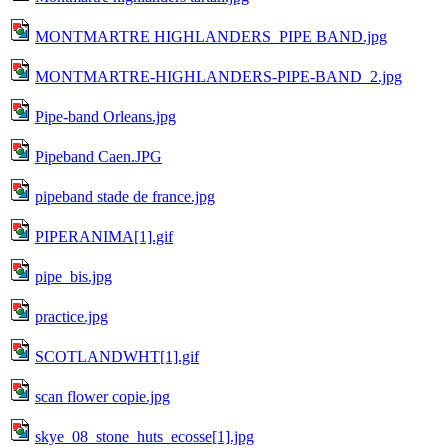
MONTMARTRE HIGHLANDERS_PIPE BAND.jpg
MONTMARTRE-HIGHLANDERS-PIPE-BAND_2.jpg
Pipe-band Orleans.jpg
Pipeband Caen.JPG
pipeband stade de france.jpg
PIPERANIMA[1].gif
pipe_bis.jpg
practice.jpg
SCOTLANDWHT[1].gif
scan flower copie.jpg
skye_08_stone_huts_ecosse[1].jpg