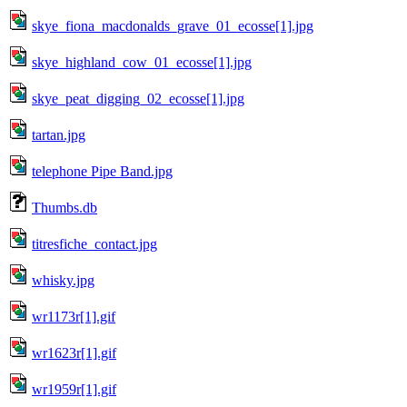
skye_fiona_macdonalds_grave_01_ecosse[1].jpg
skye_highland_cow_01_ecosse[1].jpg
skye_peat_digging_02_ecosse[1].jpg
tartan.jpg
telephone Pipe Band.jpg
Thumbs.db
titresfiche_contact.jpg
whisky.jpg
wr1173r[1].gif
wr1623r[1].gif
wr1959r[1].gif